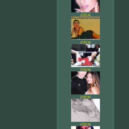
[
CECA
]
[
CECA
]
[
CECA
]
[
CECA
]
[
CECA
]