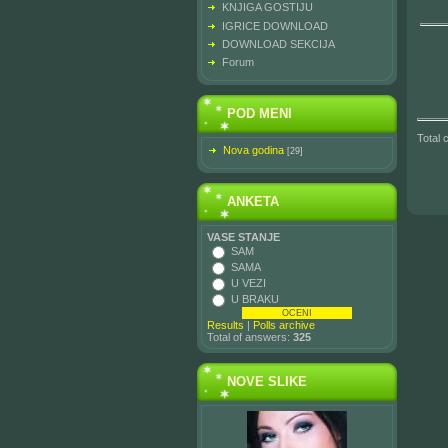
KNJIGA GOSTIJU
IGRICE DOWNLOAD
DOWNLOAD SEKCIJA
Forum
POD MENI
Total
Nova godina
[29]
ANKETA
VASE STANJE
SAM
SAMA
U VEZI
U BRAKU
Results
|
Polls archive
Total of answers:
325
NOVE SLIKE