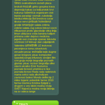
Stres
svakodnevni
osmeh
pluca
mozak
brokoli
ginko
gospina
trava
depresija
kakao
za bolji protok krvi
lubenica
kukuruz
organizam
cisti
lepota
paradajz
stomak
zubobolja
besika
infekcija
Bol
breskva
cuvar
pritisak
holesterol
tikvice
nervi
smanjuje
grodje
salata
zelena
zelene salata
Jug
sokovi
lekovi
vocni
efikasnost
protiv glavobolje
vitka linija
limun
ublazava
voda
banana
kalijum
primena
celer
dejstvo
medicina
jagode
uve
zracenje
spanac
lekovita
smrtnost
14 februar
dan zaljubljenih
umetnik
Valentino
LE
leskovac
pecenjevce
toma zdravkovic
estrada
etrsadni
pevac
bejlo dugme
goran bregovic
pisac
kompozitor
spasitelj
sergej trifunovic
strsljen
film
crni gruja
munje
biografije poznatih
glumac
pisac reziser
biografija
slike
slavni
ukratko
Emir Kusturica
poznate licnosti
umetnica
tv lice
poznata licnost
Rada
rada radenovic
mama
seksi rada
alkoholizam
zavisnost
bolest
Mondo
delfini
tip 2
milos bojanic
pobednik farme 2010
farma
Glumica Kristina Eplgejt u
drugom s
ves
bikini
modna revija
SVET
Najveća modna revija bikinija
na sv
odeca
tange
TRAZI