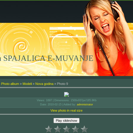
na SPAJALICA E-MUVANJE
»
Photo album
»
Modeli
»
Nova godina
» Photo 9
Views
: 1697 |
Dimensions
: 1500x937px/185.8Kb
Date
: 2010-02-15 |
Added by
:
administrator
View photo in real size