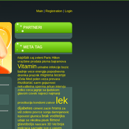
Main
|
Registration
|
Login
PARTNERI
META TAG
napitak
caj
zeleni
Paris Hilton
vrazbine
prodata pisma bajramova
Vitamin
urinalne infekcije
bozic
badnje vece
energija
popodnevna
migrena
lecenje
dremka
praznik
pčela
Med
polen
veza
prevara
muskarac
sarm
gojaznost
nekvalitetna sperma
arkan
intervju
zelko
ceca
jagnje sa ljudskom
glavom
covek
najveci
najmanji
lek
prostitucija
kondomi
zatvor
dijabetes
hrana
ciment
zacin
za
vid
zeleno povrce
sonja damnjanovic
brak
voditeljka
ispovest
glumica
filmovi
udaje se
nikolina pisek
glavobolja
boja
naocare
3D
Vid
mokraca
saznajte sve o vasem