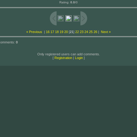
Rating
:
0.0
/
0
« Previous
|
16
17
18
19
20
[
21
]
22
23
24
25
26
|
Next »
 comments
:
0
Only registered users can add comments.
[
Registration
|
Login
]