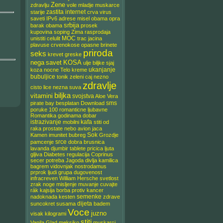
Zene
zdravlju
vole mladje muskarce
zastita
internet
starije
crva
virus
saveti
IPv6
adrese
misel obama
opra
srbija
barak obama
prosek
kupovina
soping
Zima
rasprodaja
MOC
unistiti
celulit
trac
jacina
plavuse
crvenokose
opasne
brinete
priroda
seks
krevet
greske
nega
savet
KOSA
ulje
biljke
sjaj
ukanjanje
koza
nocne
Telo
kreme
bubuljice
tonik
zeleni caj
nezno
zdravlje
cisto
lice
nezna
suva
biljka
vitamini
svojstva
Aloe Vera
sms
pirate bay
besplatan
Download
poruke
100
romanticne
ljubavne
Romantika
godinama
dobar
istrazivanje
kafa
mobilni
stiti od
raka
prostate
nebo
avion
jaca
Sok
Kamen
imunitet
bubreg
Grozdje
srce
pamcenje
dobra
brusnica
lavanda
djumbir
tablete
pricica
ljuta
gljiva
Diabetes
regulacija
Coprinus
secer
potreba
Jagoda
divlja
kamilica
bagrem
vidovnjak
nostrodamus
prprok
ljudi
grupa
dugovenost
infracreven
William Hersche
svetlost
zrak
noge
misljenje
muvanje
cuvajte
rák
kajsija
borba protiv
kancer
semenke
nadoknada
kesten
zdrave
dijeta
suncokret
susama
badem
Voce
juzno
visak
kilogrami
stiti
Vanila
Glad
meksiko
muskarci