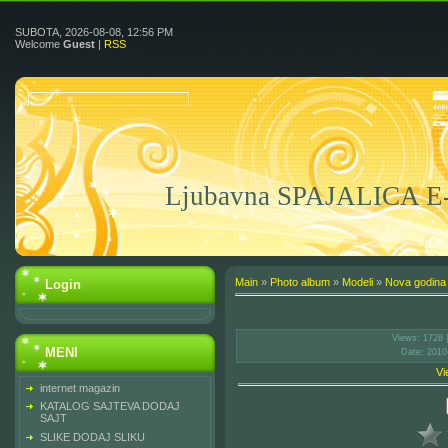
SUBOTA, 2026-08-08, 12:56 PM
Welcome
Guest
|
RSS
Ljubavna SPAJALICA 
Main
»
Photo album
»
Modeli
»
Nova godina
Login
Views
: 1728 
MENI
Date
: 2010
Vi
internet magazin
KATALOG SAJTEVA DODAJ
SAJT
SLIKE DODAJ SLIKU