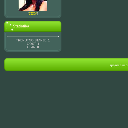
[
CECA
]
Statistika
TRENUTNO STANJE:
1
GOST:
1
CLAN:
0
spajalica.uc