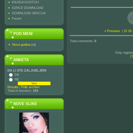
KNJIGA GOSTIJU
IGRICE DOWNLOAD
DOWNLOAD SEKCIJA
Forum
« Previous
|
15
16
POD MENI
Total comments
:
0
Nova godina
[29]
Only regist
[
ANKETA
DA LI STE ZALJUBLJENI
DA
NE
Results
|
Polls archive
Total of answers:
191
NOVE SLIKE